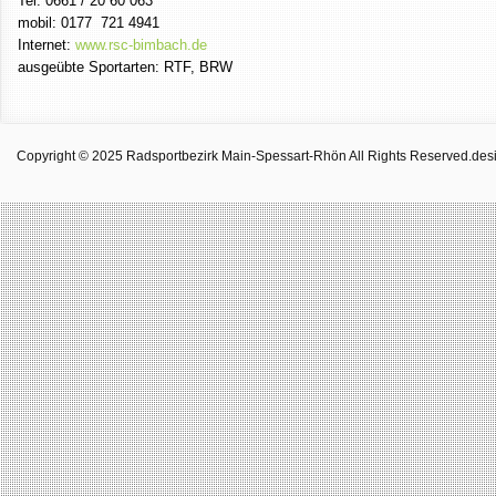
Tel. 0661 / 20 60 063
mobil: 0177
721 4941
Internet:
www.rsc-bimbach.de
ausgeübte Sportarten: RTF, BRW
Copyright © 2025 Radsportbezirk Main-Spessart-Rhön All Rights Reserved.
des