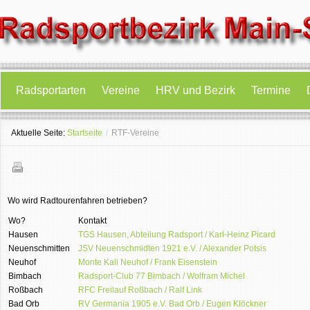
Radsportarten
Vereine
HRV und Bezirk
Termine
Aktuelle Seite:
Startseite
/
RTF-Vereine
Wo wird Radtourenfahren betrieben?
Wo?
Kontakt
Hausen
TGS Hausen, Abteilung Radsport / Karl-Heinz Picard
Neuenschmitten
JSV Neuenschmidten 1921 e.V. / Alexander Potsis
Neuhof
Monte Kali Neuhof / Frank Eisenstein
Bimbach
Radsport-Club 77 Bimbach / Wolfram Michel
Roßbach
RFC Freilauf Roßbach / Ralf Link
Bad Orb
RV Germania 1905 e.V. Bad Orb / Eugen Klöckner