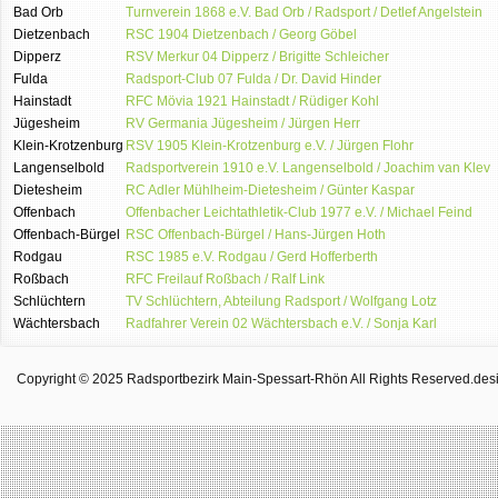
Bad Orb
Turnverein 1868 e.V. Bad Orb / Radsport / Detlef Angelstein
Dietzenbach
RSC 1904 Dietzenbach / Georg Göbel
Dipperz
RSV Merkur 04 Dipperz / Brigitte Schleicher
Fulda
Radsport-Club 07 Fulda / Dr. David Hinder
Hainstadt
RFC Mövia 1921 Hainstadt / Rüdiger Kohl
Jügesheim
RV Germania Jügesheim / Jürgen Herr
Klein-Krotzenburg
RSV 1905 Klein-Krotzenburg e.V. / Jürgen Flohr
Langenselbold
Radsportverein 1910 e.V. Langenselbold / Joachim van Klev
Dietesheim
RC Adler Mühlheim-Dietesheim / Günter Kaspar
Offenbach
Offenbacher Leichtathletik-Club 1977 e.V. / Michael Feind
Offenbach-Bürgel
RSC Offenbach-Bürgel / Hans-Jürgen Hoth
Rodgau
RSC 1985 e.V. Rodgau / Gerd Hofferberth
Roßbach
RFC Freilauf Roßbach / Ralf Link
Schlüchtern
TV Schlüchtern, Abteilung Radsport / Wolfgang Lotz
Wächtersbach
Radfahrer Verein 02 Wächtersbach e.V. / Sonja Karl
Copyright © 2025 Radsportbezirk Main-Spessart-Rhön All Rights Reserved.
des